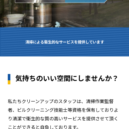
会社理念
会社概要
清掃による衛生的なサービスを提供しています
新着情報一覧
気持ちのいい空間にしませんか？
プライバシー・ポリシー
私たちクリーンアップのスタッフは、清掃作業監督
者、ビルクリーニング技能士等資格を保有しておりよ
お問い合わせフォーム
り清潔で衛生的な質の高いサービスを提供させて頂く
ことができると自負しております。